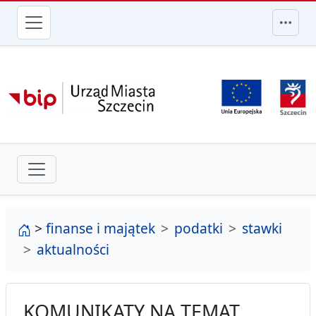
przejdź do głównego menu
strona główna
>
finanse i majątek
podatki
stawki
aktualności
KOMUNIKATY NA TEMAT