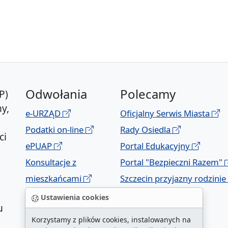
Odwołania
Polecamy
P)
y,
e-URZĄD
Oficjalny Serwis Miasta
Podatki on-line
Rady Osiedla
ci
ePUAP
Portal Edukacyjny
Konsultacje z
Portal "Bezpieczni Razem"
mieszkańcami
Szczecin przyjazny rodzinie
Geoportal
Ustawienia cookies
u
Korzystamy z plików cookies, instalowanych na