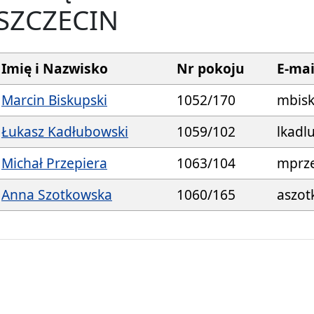
SZCZECIN
Imię i Nazwisko
Nr pokoju
E-mai
Marcin Biskupski
1052/170
mbisk
Łukasz Kadłubowski
1059/102
lkadl
Michał Przepiera
1063/104
mprze
Anna Szotkowska
1060/165
aszot