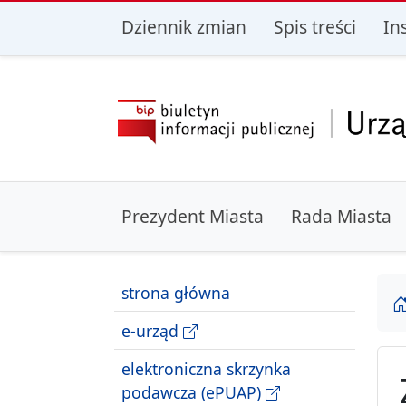
przejdź do głównego menu
przejdź do treśc
Dziennik zmian
Spis treści
In
Prezydent Miasta
Rada Miasta
strona główna
e-urząd
elektroniczna skrzynka
podawcza (ePUAP)