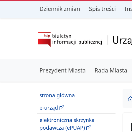
przejdź do głównego menu
przejdź do treśc
Dziennik zmian
Spis treści
In
Prezydent Miasta
Rada Miasta
strona główna
e-urząd
elektroniczna skrzynka
podawcza (ePUAP)