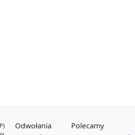
Odwołania
Polecamy
P)
y,