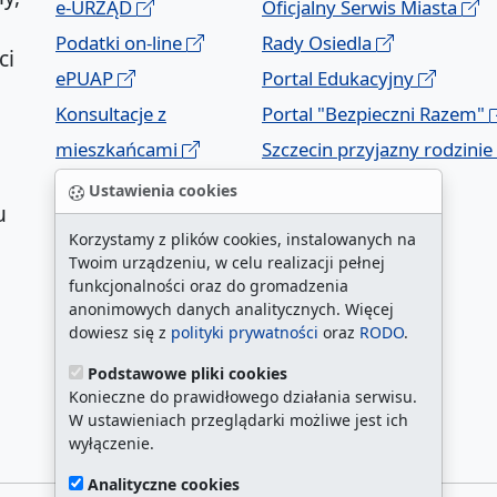
e-URZĄD
Oficjalny Serwis Miasta
Podatki on-line
Rady Osiedla
ci
ePUAP
Portal Edukacyjny
Konsultacje z
Portal "Bezpieczni Razem"
mieszkańcami
Szczecin przyjazny rodzinie
Geoportal
Ustawienia cookies
u
Korzystamy z plików cookies, instalowanych na
Twoim urządzeniu, w celu realizacji pełnej
funkcjonalności oraz do gromadzenia
anonimowych danych analitycznych. Więcej
dowiesz się z
polityki prywatności
oraz
RODO
.
Podstawowe pliki cookies
a
Konieczne do prawidłowego działania serwisu.
W ustawieniach przeglądarki możliwe jest ich
wyłączenie.
Analityczne cookies