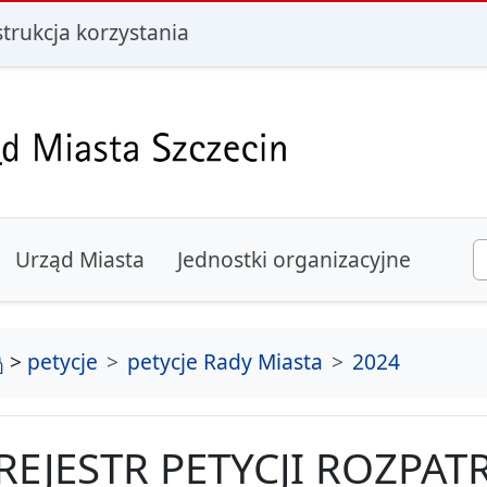
i
strukcja korzystania
Urząd Miasta
Jednostki organizacyjne
strona główna
>
petycje
petycje Rady Miasta
2024
REJESTR PETYCJI ROZPA