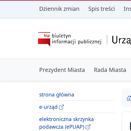
przejdź do głównego menu
przejdź do treśc
Dziennik zmian
Spis treści
In
Prezydent Miasta
Rada Miasta
strona główna
e-urząd
elektroniczna skrzynka
podawcza (ePUAP)