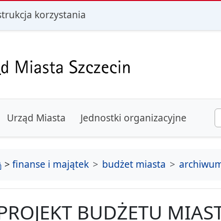
i
strukcja korzystania
Urząd Miasta
Jednostki organizacyjne
strona główna
>
finanse i majątek
budżet miasta
archiwu
PROJEKT BUDŻETU MIAST