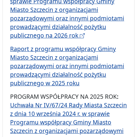
sprawie Programu współpracy Gminy
Miasto Szczecin z organizacjami
pozarządowymi oraz innymi podmiotami
prowadzącymi działalność pożytku
publicznego na 2026 rok
Raport z programu współpracy Gminy
Miasto Szczecin z organizacjami
pozarządowymi oraz innymi podmiotami
prowadzącymi działalność pożytku
publicznego w 2025 roku
PROGRAM WSPÓŁPRACY NA 2025 ROK
:
Uchwała Nr IV/67/24 Rady Miasta Szczecin
z dnia 10 września 2024 r. w sprawie
Programu współpracy Gminy Miasto
Szczecin z organizacjami pozarządowymi