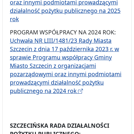
oraz innymi podmiotami prowadzącymi
działalność pożytku publicznego na 2025
rok
PROGRAM WSPÓŁPRACY NA 2024 ROK:
Uchwała NR LIII/1481/23 Rady Miasta
Szczecin z dnia 17 października 2023 r. w
sprawie Programu współpracy Gminy
Miasto Szczecin z organizacjami
pozarządowymi oraz innymi podmiotami
prowadzącymi działalność pożytku
publicznego na 2024 rok
SZCZECIŃSKA RADA DZIAŁALNOŚCI
POŻYTKU PUBLICZNEGO: