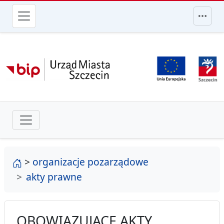
przejdź do głównego menu
strona główna
>
organizacje pozarządowe
akty prawne
OBOWIĄZUJĄCE AKTY