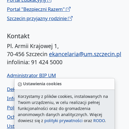
Portal "Bezpieczni Razem"
Szczecin przyjazny rodzinie
Kontakt
Pl. Armii Krajowej 1,
70-456 Szczecin
ekancelaria@um.szczecin.pl
infolinia: 91 424 5000
Administrator BIP UM
Ustawienia cookies
Deklaracja dostępności
Korzystamy z plików cookies, instalowanych na
Informacja o urzędzie w ETR
Twoim urządzeniu, w celu realizacji pełnej
Polityka prywatności
funkcjonalności oraz do gromadzenia
anonimowych danych analitycznych. Więcej
Ochrona danych osobowych
dowiesz się z
polityki prywatności
oraz
RODO
.
Ustawienia cookies