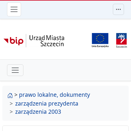
przejdź do głównego menu
strona główna
>
prawo lokalne, dokumenty
zarządzenia prezydenta
zarządzenia 2003