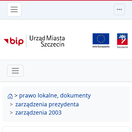
przejdź do głównego menu
strona główna
>
prawo lokalne, dokumenty
zarządzenia prezydenta
zarządzenia 2003