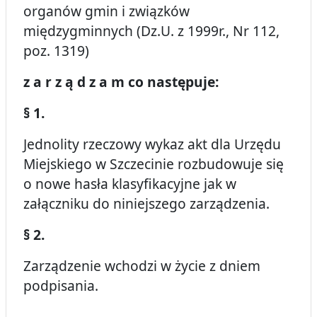
organów gmin i związków
międzygminnych (Dz.U. z 1999r., Nr 112,
poz. 1319)
z a r z ą d z a m co następuje:
§ 1.
Jednolity rzeczowy wykaz akt dla Urzędu
Miejskiego w Szczecinie rozbudowuje się
o nowe hasła klasyfikacyjne jak w
załączniku do niniejszego zarządzenia.
§ 2.
Zarządzenie wchodzi w życie z dniem
podpisania.