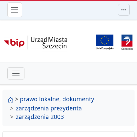
przejdź do głównego menu
strona główna
>
prawo lokalne, dokumenty
zarządzenia prezydenta
zarządzenia 2003