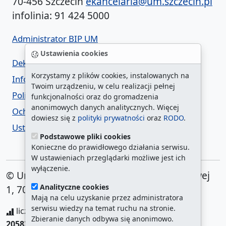
70-456 Szczecin
ekancelaria@um.szczecin.pl
infolinia: 91 424 5000
Administrator BIP UM
Ustawienia cookies
Deklaracja dostępności
Korzystamy z plików cookies, instalowanych na
Informacja o urzędzie w ETR
Twoim urządzeniu, w celu realizacji pełnej
Polityka prywatności
funkcjonalności oraz do gromadzenia
anonimowych danych analitycznych. Więcej
Ochrona danych osobowych
dowiesz się z
polityki prywatności
oraz
RODO
.
Ustawienia cookies
Podstawowe pliki cookies
Konieczne do prawidłowego działania serwisu.
W ustawieniach przeglądarki możliwe jest ich
wyłączenie.
© Urząd Miasta Szczecin. Plac Armii Krajowej
Analityczne cookies
1, 70-456 Szczecin
Mają na celu uzyskanie przez administratora
serwisu wiedzy na temat ruchu na stronie.
liczba wyświetleń:
208159280
/ aktualna strona:
Zbieranie danych odbywa się anonimowo.
205837
/
najczęściej odwiedzane strony