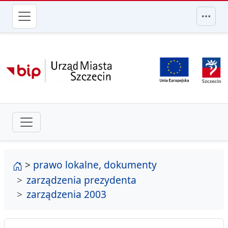
przejdź do głównego menu
strona główna
>
prawo lokalne, dokumenty
zarządzenia prezydenta
zarządzenia 2003