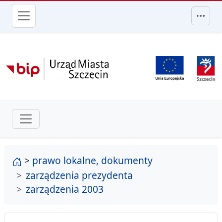
przejdź do głównego menu
strona główna
>
prawo lokalne, dokumenty
zarządzenia prezydenta
zarządzenia 2003