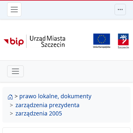
przejdź do głównego menu
strona główna
>
prawo lokalne, dokumenty
zarządzenia prezydenta
zarządzenia 2005