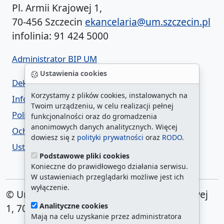
Pl. Armii Krajowej 1,
70-456 Szczecin
ekancelaria@um.szczecin.pl
infolinia: 91 424 5000
Administrator BIP UM
Ustawienia cookies
Deklaracja dostępności
Korzystamy z plików cookies, instalowanych na
Informacja o urzędzie w ETR
Twoim urządzeniu, w celu realizacji pełnej
Polityka prywatności
funkcjonalności oraz do gromadzenia
anonimowych danych analitycznych. Więcej
Ochrona danych osobowych
dowiesz się z
polityki prywatności
oraz
RODO
.
Ustawienia cookies
Podstawowe pliki cookies
Konieczne do prawidłowego działania serwisu.
W ustawieniach przeglądarki możliwe jest ich
wyłączenie.
© Urząd Miasta Szczecin. Plac Armii Krajowej
Analityczne cookies
1, 70-456 Szczecin
Mają na celu uzyskanie przez administratora