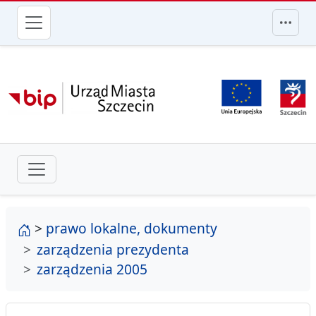
przejdź do głównego menu
strona główna
>
prawo lokalne, dokumenty
zarządzenia prezydenta
zarządzenia 2005