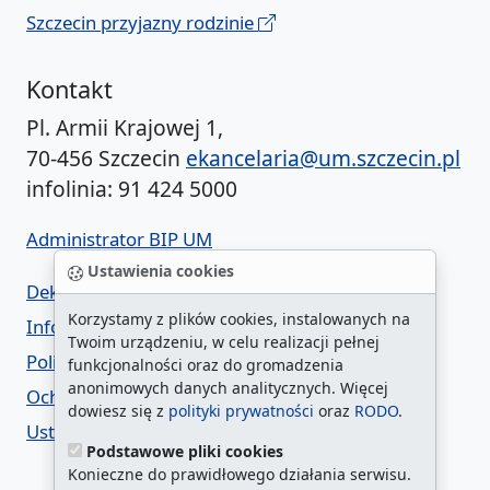
Szczecin przyjazny rodzinie
Kontakt
Pl. Armii Krajowej 1,
70-456 Szczecin
ekancelaria@um.szczecin.pl
infolinia: 91 424 5000
Administrator BIP UM
Ustawienia cookies
Deklaracja dostępności
Korzystamy z plików cookies, instalowanych na
Informacja o urzędzie w ETR
Twoim urządzeniu, w celu realizacji pełnej
Polityka prywatności
funkcjonalności oraz do gromadzenia
anonimowych danych analitycznych. Więcej
Ochrona danych osobowych
dowiesz się z
polityki prywatności
oraz
RODO
.
Ustawienia cookies
Podstawowe pliki cookies
Konieczne do prawidłowego działania serwisu.