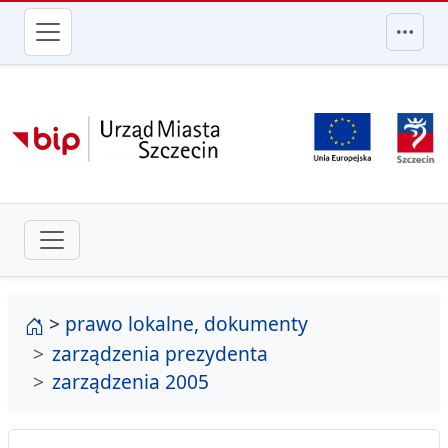
przejdź do głównego menu
strona główna
>
prawo lokalne, dokumenty
zarządzenia prezydenta
zarządzenia 2005