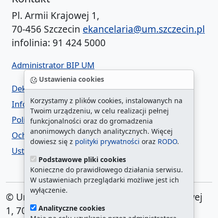
Pl. Armii Krajowej 1,
70-456 Szczecin
ekancelaria@um.szczecin.pl
infolinia: 91 424 5000
Administrator BIP UM
Ustawienia cookies
Deklaracja dostępności
Korzystamy z plików cookies, instalowanych na
Informacja o urzędzie w ETR
Twoim urządzeniu, w celu realizacji pełnej
Polityka prywatności
funkcjonalności oraz do gromadzenia
anonimowych danych analitycznych. Więcej
Ochrona danych osobowych
dowiesz się z
polityki prywatności
oraz
RODO
.
Ustawienia cookies
Podstawowe pliki cookies
Konieczne do prawidłowego działania serwisu.
W ustawieniach przeglądarki możliwe jest ich
wyłączenie.
© Urząd Miasta Szczecin. Plac Armii Krajowej
Analityczne cookies
1, 70-456 Szczecin