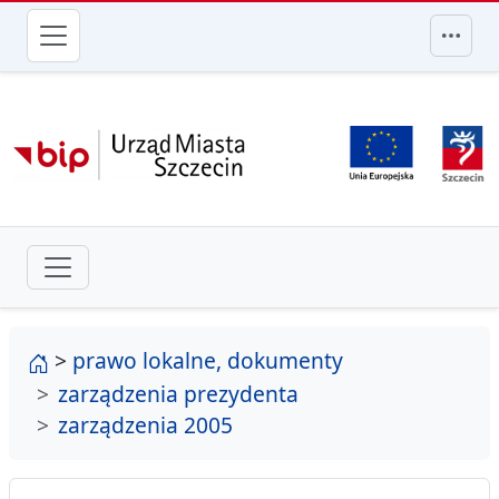
przejdź do głównego menu
strona główna
>
prawo lokalne, dokumenty
zarządzenia prezydenta
zarządzenia 2005