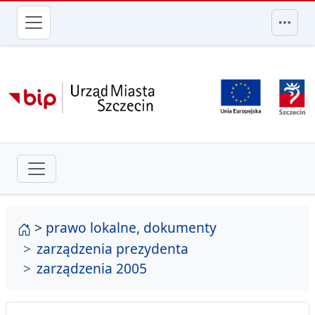
przejdź do głównego menu
strona główna
>
prawo lokalne, dokumenty
zarządzenia prezydenta
zarządzenia 2005