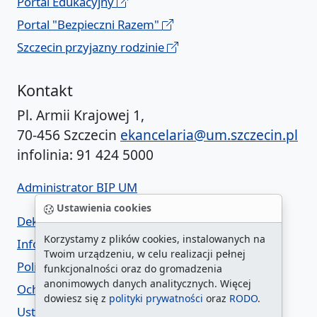
Portal Edukacyjny
Portal "Bezpieczni Razem"
Szczecin przyjazny rodzinie
Kontakt
Pl. Armii Krajowej 1,
70-456 Szczecin
ekancelaria@um.szczecin.pl
infolinia: 91 424 5000
Administrator BIP UM
Ustawienia cookies
Deklaracja dostępności
Korzystamy z plików cookies, instalowanych na
Informacja o urzędzie w ETR
Twoim urządzeniu, w celu realizacji pełnej
Polityka prywatności
funkcjonalności oraz do gromadzenia
anonimowych danych analitycznych. Więcej
Ochrona danych osobowych
dowiesz się z
polityki prywatności
oraz
RODO
.
Ustawienia cookies