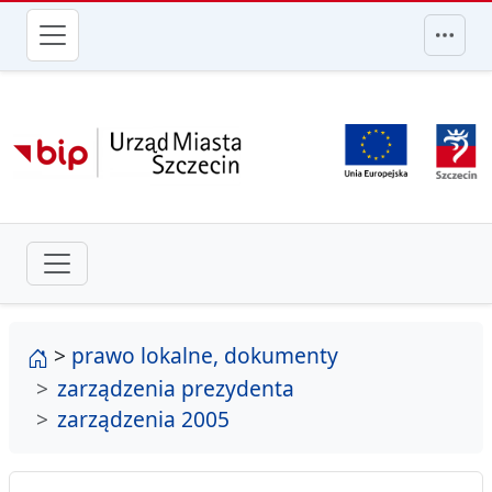
przejdź do głównego menu
strona główna
>
prawo lokalne, dokumenty
zarządzenia prezydenta
zarządzenia 2005