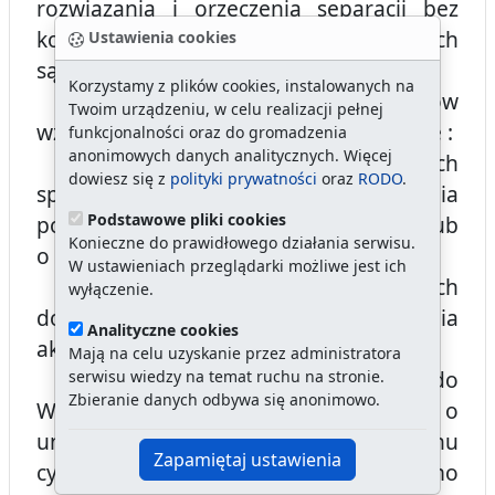
rozwiązania i orzeczenia separacji bez
konieczności uznawania ich w polskich
Ustawienia cookies
sądach,
Korzystamy z plików cookies, instalowanych na
5) sporządzanie w aktach zgonów
Twoim urządzeniu, w celu realizacji pełnej
wzmianek marginesowych na podstawie :
funkcjonalności oraz do gromadzenia
anonimowych danych analitycznych. Więcej
a) orzeczeń sądowych dotyczących
dowiesz się z
polityki prywatności
oraz
RODO
.
sprostowania aktu, uchylenia
Podstawowe pliki cookies
postanowienia o uznaniu za zmarłego lub
Konieczne do prawidłowego działania serwisu.
o stwierdzeniu zgonu,
W ustawieniach przeglądarki możliwe jest ich
b) decyzji administracyjnych
wyłączenie.
dotyczących uzupełnienia i sprostowania
Analityczne cookies
aktu,
Mają na celu uzyskanie przez administratora
6) występowanie z wnioskiem do
serwisu wiedzy na temat ruchu na stronie.
Zbieranie danych odbywa się anonimowo.
Wojewody Zachodniopomorskiego o
unieważnienie jednego z aktów stanu
Zapamiętaj ustawienia
cywilnego stwierdzającego to samo