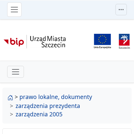
przejdź do głównego menu
strona główna
>
prawo lokalne, dokumenty
zarządzenia prezydenta
zarządzenia 2005