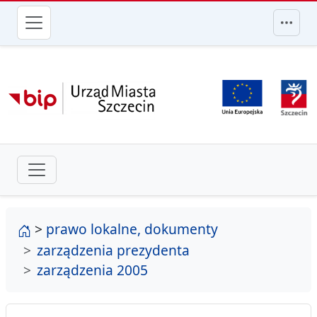
przejdź do głównego menu
strona główna
>
prawo lokalne, dokumenty
zarządzenia prezydenta
zarządzenia 2005