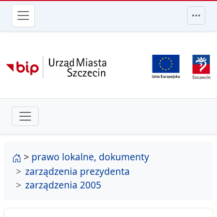
przejdź do głównego menu
strona główna
>
prawo lokalne, dokumenty
zarządzenia prezydenta
zarządzenia 2005