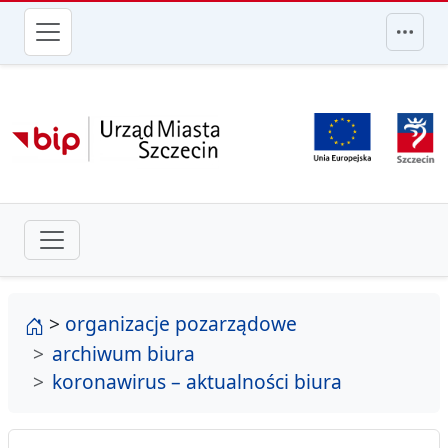
przejdź do głównego menu
strona główna
>
organizacje pozarządowe
archiwum biura
koronawirus – aktualności biura