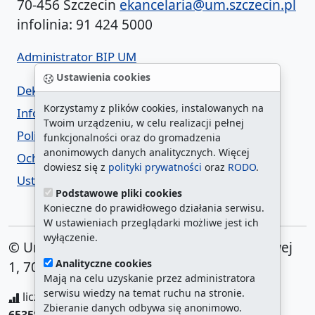
70-456 Szczecin
ekancelaria@um.szczecin.pl
infolinia: 91 424 5000
Administrator BIP UM
Ustawienia cookies
Deklaracja dostępności
Korzystamy z plików cookies, instalowanych na
Informacja o urzędzie w ETR
Twoim urządzeniu, w celu realizacji pełnej
Polityka prywatności
funkcjonalności oraz do gromadzenia
anonimowych danych analitycznych. Więcej
Ochrona danych osobowych
dowiesz się z
polityki prywatności
oraz
RODO
.
Ustawienia cookies
Podstawowe pliki cookies
Konieczne do prawidłowego działania serwisu.
W ustawieniach przeglądarki możliwe jest ich
wyłączenie.
© Urząd Miasta Szczecin. Plac Armii Krajowej
Analityczne cookies
1, 70-456 Szczecin
Mają na celu uzyskanie przez administratora
serwisu wiedzy na temat ruchu na stronie.
liczba wyświetleń:
208281939
/ aktualna strona:
Zbieranie danych odbywa się anonimowo.