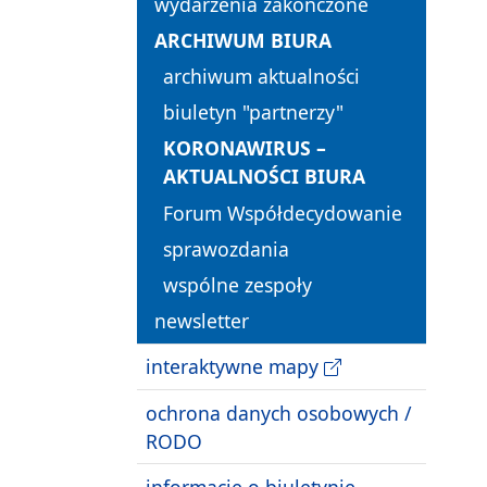
wydarzenia zakończone
ARCHIWUM BIURA
archiwum aktualności
biuletyn "partnerzy"
KORONAWIRUS –
AKTUALNOŚCI BIURA
Forum Współdecydowanie
sprawozdania
wspólne zespoły
newsletter
interaktywne mapy
ochrona danych osobowych /
RODO
informacje o biuletynie