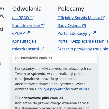
Odwołania
Polecamy
P)
y,
e-URZĄD
Oficjalny Serwis Miasta
Podatki on-line
Rady Osiedla
ci
ePUAP
Portal Edukacyjny
Konsultacje z
Portal "Bezpieczni Razem"
mieszkańcami
Szczecin przyjazny rodzinie
Geoportal
Ustawienia cookies
u
Korzystamy z plików cookies, instalowanych na
Twoim urządzeniu, w celu realizacji pełnej
funkcjonalności oraz do gromadzenia
anonimowych danych analitycznych. Więcej
dowiesz się z
polityki prywatności
oraz
RODO
.
Podstawowe pliki cookies
a
Konieczne do prawidłowego działania serwisu.
W ustawieniach przeglądarki możliwe jest ich