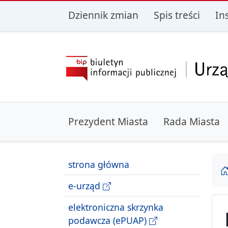
przejdź do głównego menu
przejdź do treśc
Dziennik zmian
Spis treści
In
Prezydent Miasta
Rada Miasta
strona główna
e-urząd
elektroniczna skrzynka
podawcza (ePUAP)