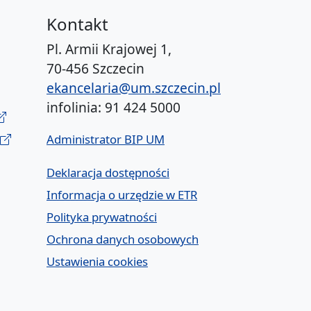
Kontakt
Pl. Armii Krajowej 1,
70-456 Szczecin
ekancelaria@um.szczecin.pl
infolinia: 91 424 5000
Administrator BIP UM
Deklaracja dostępności
Informacja o urzędzie w ETR
Polityka prywatności
Ochrona danych osobowych
Ustawienia cookies