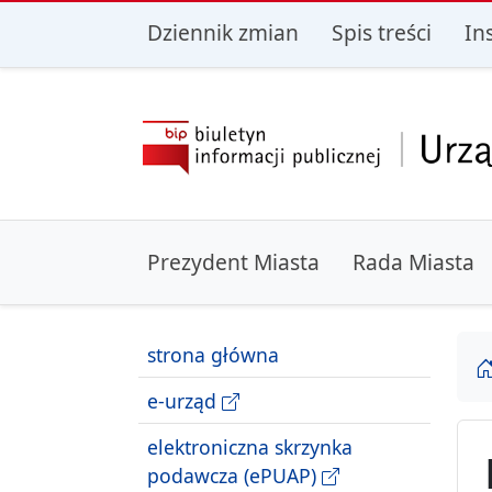
przejdź do głównego menu
przejdź do treśc
Dziennik zmian
Spis treści
In
Prezydent Miasta
Rada Miasta
strona główna
e-urząd
elektroniczna skrzynka
podawcza (ePUAP)