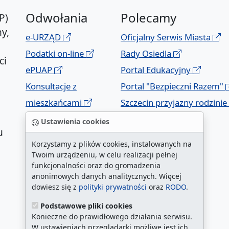
Odwołania
Polecamy
P)
y,
e-URZĄD
Oficjalny Serwis Miasta
Podatki on-line
Rady Osiedla
ci
ePUAP
Portal Edukacyjny
Konsultacje z
Portal "Bezpieczni Razem"
mieszkańcami
Szczecin przyjazny rodzinie
Geoportal
Ustawienia cookies
u
Korzystamy z plików cookies, instalowanych na
Twoim urządzeniu, w celu realizacji pełnej
funkcjonalności oraz do gromadzenia
anonimowych danych analitycznych. Więcej
dowiesz się z
polityki prywatności
oraz
RODO
.
Podstawowe pliki cookies
a
Konieczne do prawidłowego działania serwisu.
W ustawieniach przeglądarki możliwe jest ich