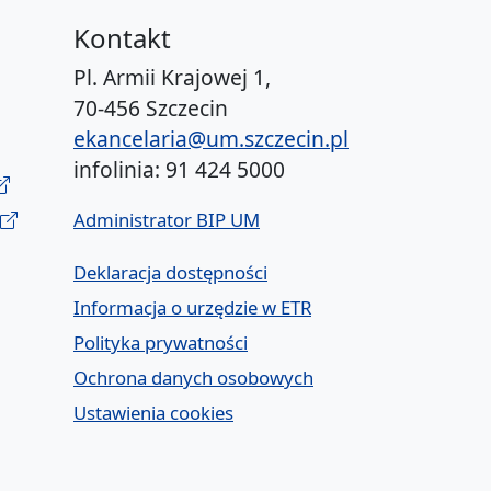
Kontakt
Pl. Armii Krajowej 1,
70-456 Szczecin
ekancelaria@um.szczecin.pl
infolinia: 91 424 5000
Administrator BIP UM
Deklaracja dostępności
Informacja o urzędzie w ETR
Polityka prywatności
Ochrona danych osobowych
Ustawienia cookies