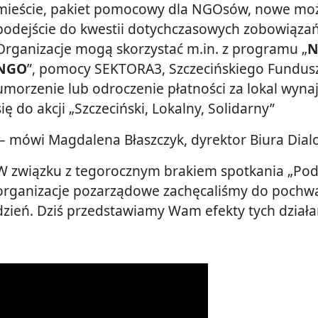
mieście, pakiet pomocowy dla NGOsów, nowe możli
podejście do kwestii dotychczasowych zobowiązań
Organizacje mogą skorzystać m.in. z programu „
N
NGO
”, pomocy SEKTORA3, Szczecińskiego Fundus
umorzenie lub odroczenie płatności za lokal wyn
się do akcji „Szczeciński, Lokalny, Solidarny”
– mówi Magdalena Błaszczyk, dyrektor Biura Dial
W związku z tegorocznym brakiem spotkania „Pod
organizacje pozarządowe zachęcaliśmy do pochwal
dzień. Dziś przedstawiamy Wam efekty tych dział