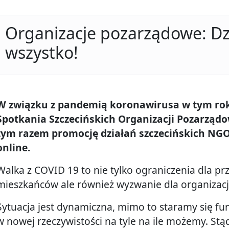
Organizacje pozarządowe: D
wszystko!
W związku z pandemią koronawirusa w tym roku
Spotkania Szczecińskich Organizacji Pozarząd
tym razem promocję działań szczecińskich NG
online.
Walka z COVID 19 to nie tylko ograniczenia dla pr
mieszkańców ale również wyzwanie dla organizac
Sytuacja jest dynamiczna, mimo to staramy się f
w nowej rzeczywistości na tyle na ile możemy. Stą