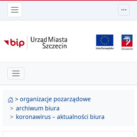
przejdź do głównego menu
strona główna
>
organizacje pozarządowe
archiwum biura
koronawirus – aktualności biura