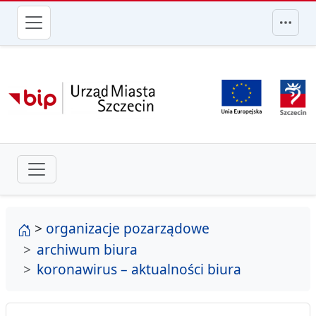
przejdź do głównego menu
strona główna
>
organizacje pozarządowe
archiwum biura
koronawirus – aktualności biura