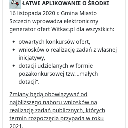
ŁATWE APLIKOWANIE O ŚRODKI
16 listopada 2020 r. Gmina Miasto
Szczecin wprowadza elektroniczny
generator ofert Witkac.pl dla wszystkich:
otwartych konkursów ofert,
wniosków o realizację zadań z własnej
inicjatywy,
dotacji udzielanych w formie
pozakonkursowej tzw. „małych
dotacji”.
Zmiany będą obowiązywać od
najbliższego naboru wniosków na
realizację zadań publicznych, których
termin rozpoczęcia przypada w roku
2021.