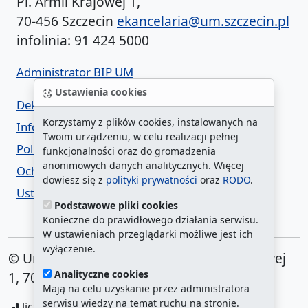
Pl. Armii Krajowej 1,
70-456 Szczecin
ekancelaria@um.szczecin.pl
infolinia: 91 424 5000
Administrator BIP UM
Ustawienia cookies
Deklaracja dostępności
Korzystamy z plików cookies, instalowanych na
Informacja o urzędzie w ETR
Twoim urządzeniu, w celu realizacji pełnej
Polityka prywatności
funkcjonalności oraz do gromadzenia
anonimowych danych analitycznych. Więcej
Ochrona danych osobowych
dowiesz się z
polityki prywatności
oraz
RODO
.
Ustawienia cookies
Podstawowe pliki cookies
Konieczne do prawidłowego działania serwisu.
W ustawieniach przeglądarki możliwe jest ich
wyłączenie.
© Urząd Miasta Szczecin. Plac Armii Krajowej
Analityczne cookies
1, 70-456 Szczecin
Mają na celu uzyskanie przez administratora
serwisu wiedzy na temat ruchu na stronie.
liczba wyświetleń:
208141844
/ aktualna strona: