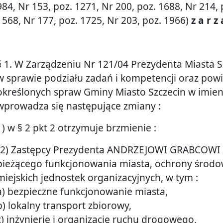
984, Nr 153, poz. 1271, Nr 200, poz. 1688, Nr 214, p
1568, Nr 177, poz. 1725, Nr 203, poz. 1966)
z a r z
§ 1. W Zarządzeniu Nr 121/04 Prezydenta Miasta Sz
w sprawie podziału zadań i kompetencji oraz pow
określonych spraw Gminy Miasto Szczecin w imien
wprowadza się następujące zmiany :
1) w § 2 pkt 2 otrzymuje brzmienie :
“2) Zastępcy Prezydenta ANDRZEJOWI GRABCOWI 
bieżącego funkcjonowania miasta, ochrony środow
miejskich jednostek organizacyjnych, w tym :
a) bezpieczne funkcjonowanie miasta,
b) lokalny transport zbiorowy,
c) inżynierię i organizację ruchu drogowego,