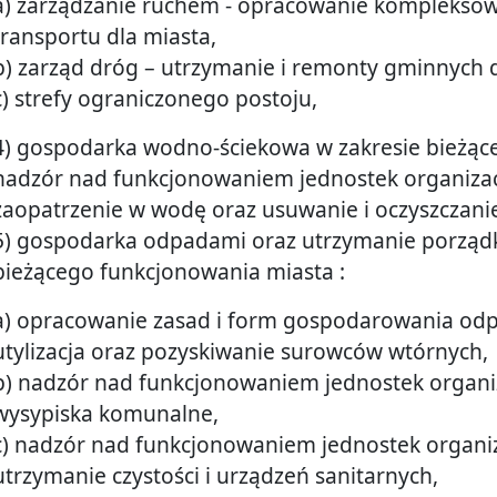
a) zarządzanie ruchem - opracowanie kompleksow
transportu dla miasta,
b) zarząd dróg – utrzymanie i remonty gminnych d
c) strefy ograniczonego postoju,
4) gospodarka wodno-ściekowa w zakresie bieżąc
nadzór nad funkcjonowaniem jednostek organizac
zaopatrzenie w wodę oraz usuwanie i oczyszczan
5) gospodarka odpadami oraz utrzymanie porządku
bieżącego funkcjonowania miasta :
a) opracowanie zasad i form gospodarowania od
utylizacja oraz pozyskiwanie surowców wtórnych,
b) nadzór nad funkcjonowaniem jednostek organ
wysypiska komunalne,
c) nadzór nad funkcjonowaniem jednostek organi
utrzymanie czystości i urządzeń sanitarnych,