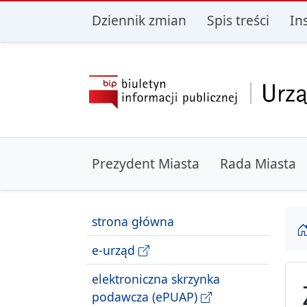
przejdź do głównego menu
przejdź do treśc
Dziennik zmian
Spis treści
In
Prezydent Miasta
Rada Miasta
strona główna
e-urząd
elektroniczna skrzynka
podawcza (ePUAP)