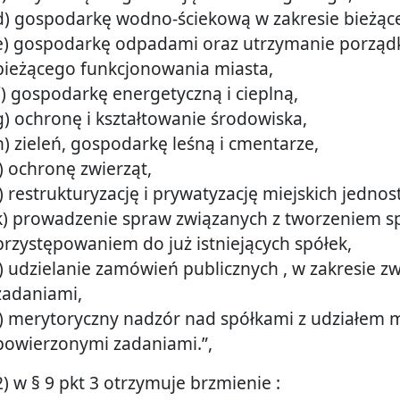
d) gospodarkę wodno-ściekową w zakresie bieżąc
e) gospodarkę odpadami oraz utrzymanie porządku
bieżącego funkcjonowania miasta,
f) gospodarkę energetyczną i cieplną,
g) ochronę i kształtowanie środowiska,
h) zieleń, gospodarkę leśną i cmentarze,
i) ochronę zwierząt,
j) restrukturyzację i prywatyzację miejskich jedno
k) prowadzenie spraw związanych z tworzeniem sp
przystępowaniem do już istniejących spółek,
l) udzielanie zamówień publicznych , w zakresie 
zadaniami,
ł) merytoryczny nadzór nad spółkami z udziałem m
powierzonymi zadaniami.”,
2) w § 9 pkt 3 otrzymuje brzmienie :