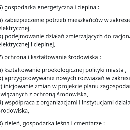
6) gospodarka energetyczna i cieplna :
a) zabezpieczenie potrzeb mieszkańców w zakresie 
elektrycznej,
b) podejmowanie działań zmierzających do racjonal
elektrycznej i cieplnej,
7) ochrona i kształtowanie środowiska :
a) kształtowanie proekologicznej polityki miasta ,
b) aprzygotowywanie nowych rozwiązań w zakresi
c) inicjowanie zmian w projekcie planu zagospod
związanych z ochroną środowiska,
d) współpraca z organizacjami i instytucjami dzia
środowiska,
8) zieleń, gospodarka leśna i cmentarze :