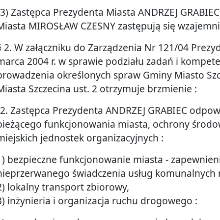
“3) Zastępca Prezydenta Miasta ANDRZEJ GRABIEC
Miasta MIROSŁAW CZESNY zastępują się wzajemnie
§ 2. W załączniku do Zarządzenia Nr 121/04 Prezyd
marca 2004 r. w sprawie podziału zadań i kompete
prowadzenia określonych spraw Gminy Miasto Szc
Miasta Szczecina ust. 2 otrzymuje brzmienie :
“2. Zastępca Prezydenta ANDRZEJ GRABIEC odpowi
bieżącego funkcjonowania miasta, ochrony środow
miejskich jednostek organizacyjnych :
1) bezpieczne funkcjonowanie miasta - zapewnien
nieprzerwanego świadczenia usług komunalnych 
2) lokalny transport zbiorowy,
3) inżynieria i organizacja ruchu drogowego :