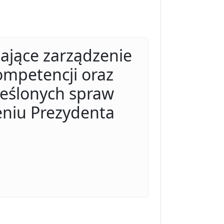
ające zarządzenie
ompetencji oraz
reślonych spraw
eniu Prezydenta