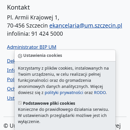
Kontakt
Pl. Armii Krajowej 1,
70-456 Szczecin
ekancelaria@um.szczecin.pl
infolinia: 91 424 5000
Administrator BIP UM
Ustawienia cookies
Deklaracja dostępności
Korzystamy z plików cookies, instalowanych na
Informacja o urzędzie w ETR
Twoim urządzeniu, w celu realizacji pełnej
Polityka prywatności
funkcjonalności oraz do gromadzenia
anonimowych danych analitycznych. Więcej
Ochrona danych osobowych
dowiesz się z
polityki prywatności
oraz
RODO
.
Ustawienia cookies
Podstawowe pliki cookies
Konieczne do prawidłowego działania serwisu.
W ustawieniach przeglądarki możliwe jest ich
wyłączenie.
© Urząd Miasta Szczecin. Plac Armii Krajowej