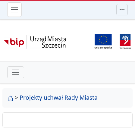
przejdź do głównego menu
strona główna
>
Projekty uchwał Rady Miasta