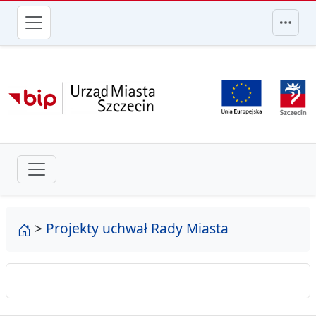
przejdź do głównego menu
strona główna
>
Projekty uchwał Rady Miasta