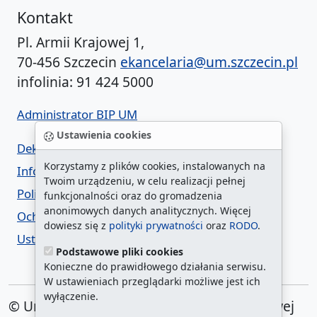
Kontakt
Pl. Armii Krajowej 1,
70-456 Szczecin
ekancelaria@um.szczecin.pl
infolinia: 91 424 5000
Administrator BIP UM
Ustawienia cookies
Deklaracja dostępności
Korzystamy z plików cookies, instalowanych na
Informacja o urzędzie w ETR
Twoim urządzeniu, w celu realizacji pełnej
Polityka prywatności
funkcjonalności oraz do gromadzenia
anonimowych danych analitycznych. Więcej
Ochrona danych osobowych
dowiesz się z
polityki prywatności
oraz
RODO
.
Ustawienia cookies
Podstawowe pliki cookies
Konieczne do prawidłowego działania serwisu.
W ustawieniach przeglądarki możliwe jest ich
wyłączenie.
© Urząd Miasta Szczecin. Plac Armii Krajowej