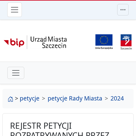
przejdź do głównego menu
strona główna
>
petycje
petycje Rady Miasta
2024
REJESTR PETYCJI
ROZPATRYWANYCH PRZEZ