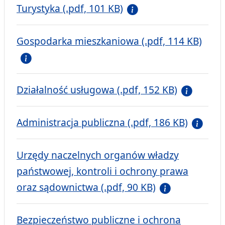
Turystyka (.pdf, 101 KB)
Gospodarka mieszkaniowa (.pdf, 114 KB)
Działalność usługowa (.pdf, 152 KB)
Administracja publiczna (.pdf, 186 KB)
Urzędy naczelnych organów władzy
państwowej, kontroli i ochrony prawa
oraz sądownictwa (.pdf, 90 KB)
Bezpieczeństwo publiczne i ochrona