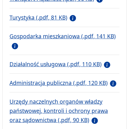
Turystyka (.pdf, 81 KB)
Gospodarka mieszkaniowa (.pdf, 141 KB)
Działalność usługowa (.pdf, 110 KB)
Administracja publiczna (.pdf, 120 KB)
Urzędy naczelnych organów władzy
państwowej, kontroli i ochrony prawa
oraz sądownictwa (.pdf, 90 KB)