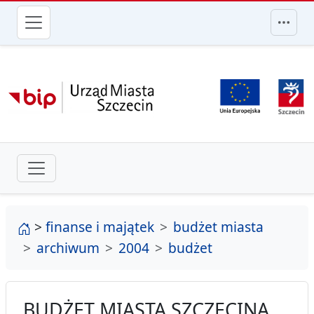
przejdź do głównego menu
strona główna
>
finanse i majątek
budżet miasta
archiwum
2004
budżet
BUDŻET MIASTA SZCZECINA