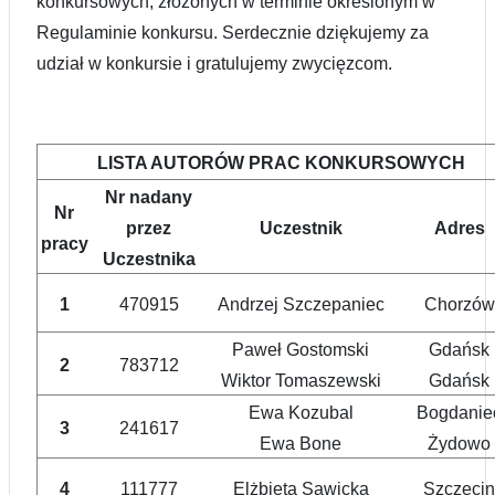
konkursowych, złożonych w terminie określonym w
Regulaminie konkursu.
Serdecznie dziękujemy za
udział w konkursie i gratulujemy zwycięzcom.
LISTA AUTORÓW PRAC KONKURSOWYCH
Nr nadany
Nr
przez
Uczestnik
Adres
pracy
Uczestnika
1
470915
Andrzej Szczepaniec
Chorzów
Paweł Gostomski
Gdańsk
2
783712
Wiktor Tomaszewski
Gdańsk
Ewa Kozubal
Bogdanie
3
241617
Ewa Bone
Żydowo
4
111777
Elżbieta Sawicka
Szczecin