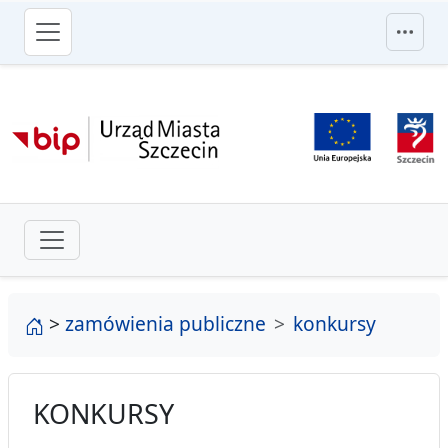
przejdź do głównego menu
strona główna
>
zamówienia publiczne
konkursy
KONKURSY