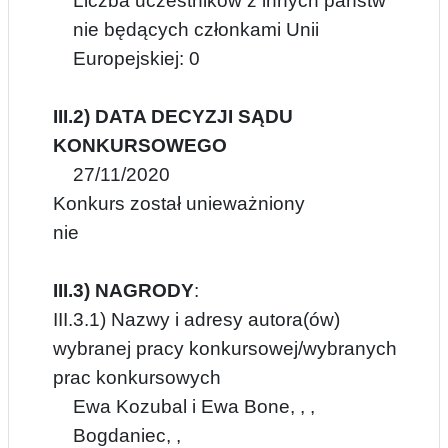
Liczba uczestników z innych państw
nie będących członkami Unii
Europejskiej: 0
III.2) DATA DECYZJI SĄDU
KONKURSOWEGO
27/11/2020
Konkurs został unieważniony
nie
III.3) NAGRODY
:
III.3.1) Nazwy i adresy autora(ów)
wybranej pracy konkursowej/wybranych
prac konkursowych
Ewa Kozubal i Ewa Bone, , ,
Bogdaniec, ,