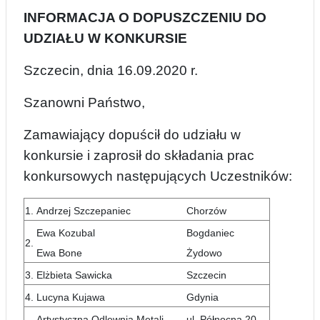
INFORMACJA O DOPUSZCZENIU DO
UDZIAŁU W KONKURSIE
Szczecin, dnia 16.09.2020 r.
Szanowni Państwo,
Zamawiający dopuścił do udziału w
konkursie i zaprosił do składania prac
konkursowych następujących Uczestników:
1.
Andrzej Szczepaniec
Chorzów
Ewa Kozubal
Bogdaniec
2.
Ewa Bone
Żydowo
3.
Elżbieta Sawicka
Szczecin
4.
Lucyna Kujawa
Gdynia
Artystyczna Odlewnia Metali
ul. Północna 20