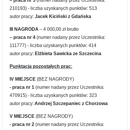
– praca nr 5
(numer nadany przez Uczestnika:
210193) - liczba uzyskanych punktów: 513
a
utor pracy:
Jacek Kiciński z Gdańska
III NAGRODA
– 4 000,00 zł brutto
– praca nr 4
(numer nadany przez Uczestnika:
111777) - liczba uzyskanych punktów: 414
a
utor pracy:
Elżbieta Sawicka ze Szczecina
Punktacja pozostałych prac:
IV MIEJSCE
(BEZ NAGRODY)
- praca nr 1
(numer nadany przez Uczestnika:
470915
) - liczba uzyskanych punktów: 323
a
utor pracy:
Andrzej Szczepaniec z Chorzowa
V MIEJSCE
(BEZ NAGRODY)
- praca nr 2
(numer nadany przez Uczestnika: