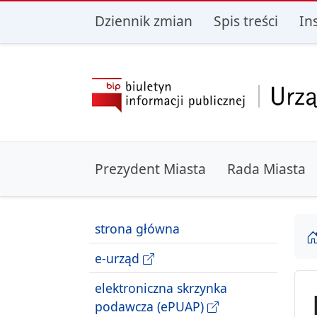
przejdź do głównego menu
przejdź do treśc
Dziennik zmian
Spis treści
In
Prezydent Miasta
Rada Miasta
strona główna
e-urząd
elektroniczna skrzynka
podawcza (ePUAP)