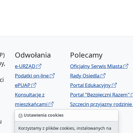
Odwołania
Polecamy
P)
y,
e-URZĄD
Oficjalny Serwis Miasta
Podatki on-line
Rady Osiedla
ci
ePUAP
Portal Edukacyjny
Konsultacje z
Portal "Bezpieczni Razem"
mieszkańcami
Szczecin przyjazny rodzinie
Geoportal
Ustawienia cookies
u
Korzystamy z plików cookies, instalowanych na