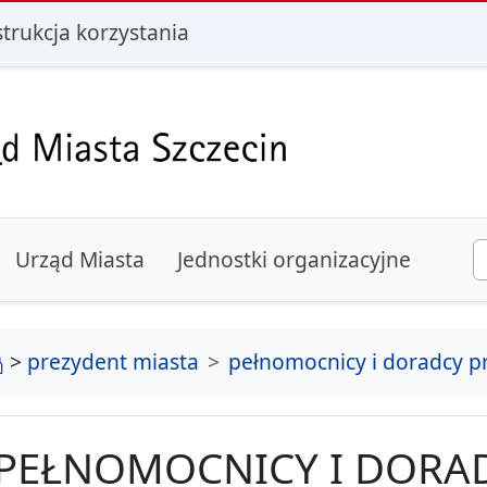
i
strukcja korzystania
Urząd Miasta
Jednostki organizacyjne
strona główna
>
prezydent miasta
pełnomocnicy i doradcy p
PEŁNOMOCNICY I DORA