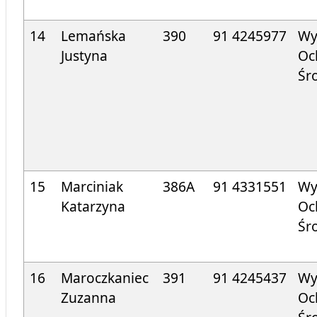
14
Lemańska
390
91 424
5977
Wy
Justyna
Oc
Śr
15
Marciniak
386A
91 4331551
Wy
Katarzyna
Oc
Śr
16
Maroczkaniec
391
91 424
5437
Wy
Zuzanna
Oc