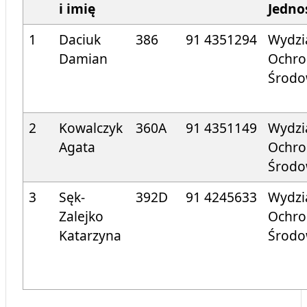
i imię
Jedno
1
Daciuk
386
91 4351294
Wydzi
Damian
Ochro
Środ
2
Kowalczyk
360A
91 4351149
Wydzi
Agata
Ochro
Środ
3
Sęk-
392D
91 424
5633
Wydzi
Zalejko
Ochro
Katarzyna
Środ