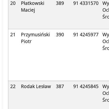
20
Płatkowski
389
91 4331570
Wy
Maciej
Oc
Śr
21
Przymusiński
390
91 424
5977
Wy
Piotr
Oc
Śr
22
Rodak Lesław
387
91 424
5845
Wy
Oc
Śr