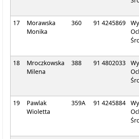
Śr
17
Morawska
360
91 424
5869
Wy
Monika
Oc
Śr
18
Mroczkowska
388
91 4802033
Wy
Milena
Oc
Śr
19
Pawlak
359A
91 424
5884
Wy
Wioletta
Oc
Śr