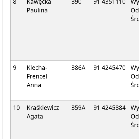
8
Kawęcka
390
91 4351110
Wy
Paulina
Oc
Śr
9
Klecha-
386A
91 424
5470
Wy
Frencel
Oc
Anna
Śr
10
Kraśkiewicz
359A
91 424
5884
Wy
Agata
Oc
Śr