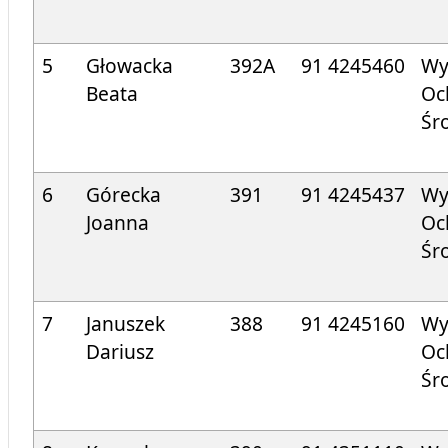
5
Głowacka
392A
91 424
5460
Wy
Beata
Oc
Śr
6
Górecka
391
91 424
5437
Wy
Joanna
Oc
Śr
7
Januszek
388
91 424
5160
Wy
Dariusz
Oc
Śr