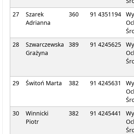
Śr
27
Szarek
360
91 4351194
Wy
Adrianna
Oc
Śr
28
Szwarczewska
389
91 424
5625
Wy
Grażyna
Oc
Śr
29
Świtoń Marta
382
91 424
5631
Wy
Oc
Śr
30
Winnicki
382
91 424
5441
Wy
Piotr
Oc
Śr