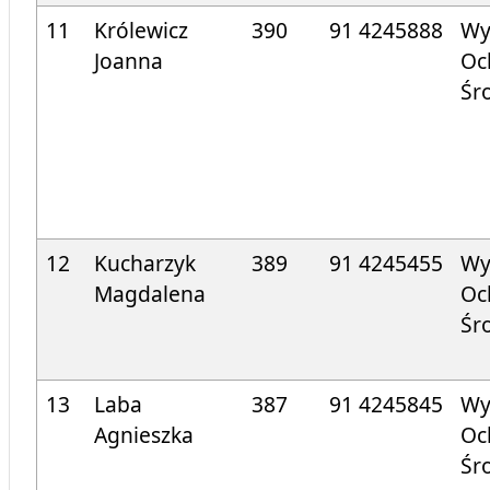
11
Królewicz
390
91 424
5888
Wy
Joanna
Oc
Śr
12
Kucharzyk
389
91 424
5455
Wy
Magdalena
Oc
Śr
13
Laba
387
91 424
5845
Wy
Agnieszka
Oc
Śr