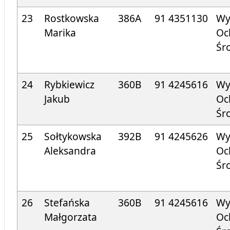
23
Rostkowska
386A
91 4351130
Wy
Marika
Oc
Śr
24
Rybkiewicz
360B
91 424
5616
Wy
Jakub
Oc
Śr
25
Sołtykowska
392B
91 424
5626
Wy
Aleksandra
Oc
Śr
26
Stefańska
360B
91 424
5616
Wy
Małgorzata
Oc