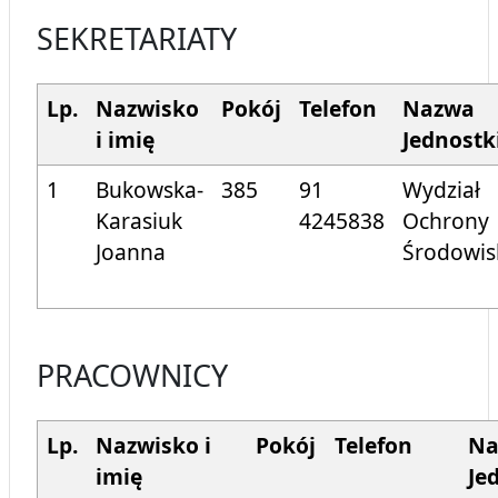
SEKRETARIATY
Lp.
Nazwisko
Pokój
Telefon
Nazwa
i imię
Jednostk
1
Bukowska-
385
91
Wydział
Karasiuk
424
5838
Ochrony
Joanna
Środowi
PRACOWNICY
Lp.
Nazwisko i
Pokój
Telefon
Na
imię
Je