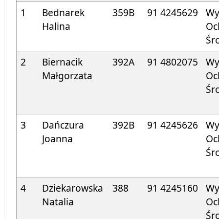
1
Bednarek
359B
91 424
5629
Wy
Halina
Oc
Śr
2
Biernacik
392A
91 4802075
Wy
Małgorzata
Oc
Śr
3
Dańczura
392B
91 424
5626
Wy
Joanna
Oc
Śr
4
Dziekarowska
388
91 424
5160
Wy
Natalia
Oc
Śr