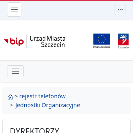
przejdź do głównego menu
strona główna
>
rejestr telefonów
Jednostki Organizacyjne
DYREKTORZY