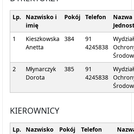
Lp.
Nazwisko i
Pokój
Telefon
Nazwa
imię
Jednost
1
Kieszkowska
384
91
Wydział
Anetta
424
5838
Ochron
Środow
2
Młynarczyk
385
91
Wydział
Dorota
424
5838
Ochron
Środow
KIEROWNICY
Lp.
Nazwisko
Pokój
Telefon
Nazw