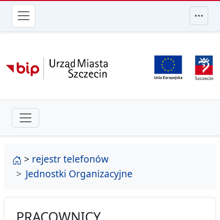
przejdź do głównego menu
strona główna
>
rejestr telefonów
Jednostki Organizacyjne
PRACOWNICY