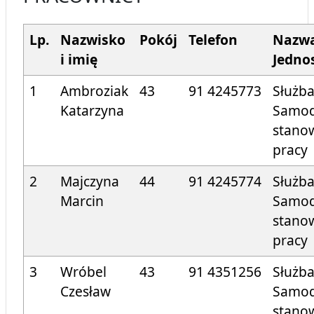
Lp.
Nazwisko
Pokój
Telefon
Nazw
i imię
Jedno
1
Ambroziak
43
91 424
5773
Służba
Katarzyna
Samod
stano
prac
2
Majczyna
44
91 424
5774
Służba
Marcin
Samod
stano
prac
3
Wróbel
43
91 4351256
Służba
Czesław
Samod
stano