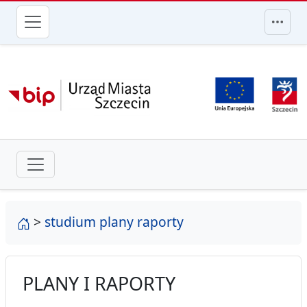
przejdź do głównego menu
strona główna
>
studium plany raporty
PLANY I RAPORTY