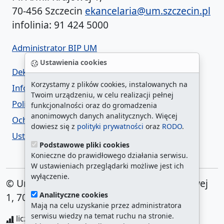
70-456 Szczecin
ekancelaria@um.szczecin.pl
infolinia: 91 424 5000
Administrator BIP UM
Ustawienia cookies
Deklaracja dostępności
Korzystamy z plików cookies, instalowanych na
Informacja o urzędzie w ETR
Twoim urządzeniu, w celu realizacji pełnej
Polityka prywatności
funkcjonalności oraz do gromadzenia
anonimowych danych analitycznych. Więcej
Ochrona danych osobowych
dowiesz się z
polityki prywatności
oraz
RODO
.
Ustawienia cookies
Podstawowe pliki cookies
Konieczne do prawidłowego działania serwisu.
W ustawieniach przeglądarki możliwe jest ich
wyłączenie.
© Urząd Miasta Szczecin. Plac Armii Krajowej
Analityczne cookies
1, 70-456 Szczecin
Mają na celu uzyskanie przez administratora
serwisu wiedzy na temat ruchu na stronie.
liczba wyświetleń:
208174082
/ aktualna strona: