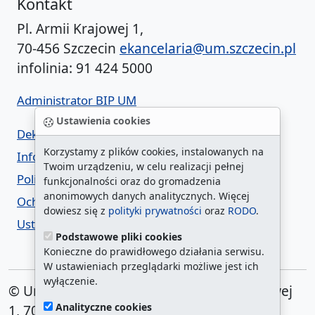
Kontakt
Pl. Armii Krajowej 1,
70-456 Szczecin
ekancelaria@um.szczecin.pl
infolinia: 91 424 5000
Administrator BIP UM
Ustawienia cookies
Deklaracja dostępności
Korzystamy z plików cookies, instalowanych na
Informacja o urzędzie w ETR
Twoim urządzeniu, w celu realizacji pełnej
Polityka prywatności
funkcjonalności oraz do gromadzenia
anonimowych danych analitycznych. Więcej
Ochrona danych osobowych
dowiesz się z
polityki prywatności
oraz
RODO
.
Ustawienia cookies
Podstawowe pliki cookies
Konieczne do prawidłowego działania serwisu.
W ustawieniach przeglądarki możliwe jest ich
wyłączenie.
© Urząd Miasta Szczecin. Plac Armii Krajowej
Analityczne cookies
1, 70-456 Szczecin