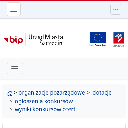
przejdź do głównego menu
strona główna
>
organizacje pozarządowe
dotacje
ogłoszenia konkursów
wyniki konkursów ofert