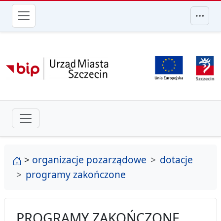
przejdź do głównego menu
strona główna
>
organizacje pozarządowe
dotacje
programy zakończone
PROGRAMY ZAKOŃCZONE