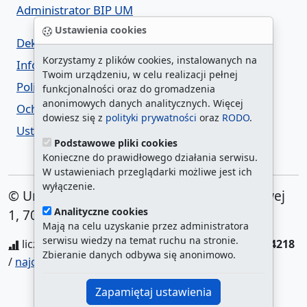
Administrator BIP UM
Ustawienia cookies
Deklaracja dostępności
Korzystamy z plików cookies, instalowanych na
Informacja o urzędzie w ETR
Twoim urządzeniu, w celu realizacji pełnej
Polityka prywatności
funkcjonalności oraz do gromadzenia
anonimowych danych analitycznych. Więcej
Ochrona danych osobowych
dowiesz się z
polityki prywatności
oraz
RODO
.
Ustawienia cookies
Podstawowe pliki cookies
Konieczne do prawidłowego działania serwisu.
W ustawieniach przeglądarki możliwe jest ich
wyłączenie.
© Urząd Miasta Szczecin. Plac Armii Krajowej
Analityczne cookies
1, 70-456 Szczecin
Mają na celu uzyskanie przez administratora
serwisu wiedzy na temat ruchu na stronie.
liczba wyświetleń:
208131266
/ aktualna strona:
4218
Zbieranie danych odbywa się anonimowo.
/
najczęściej odwiedzane strony
Zapamiętaj ustawienia