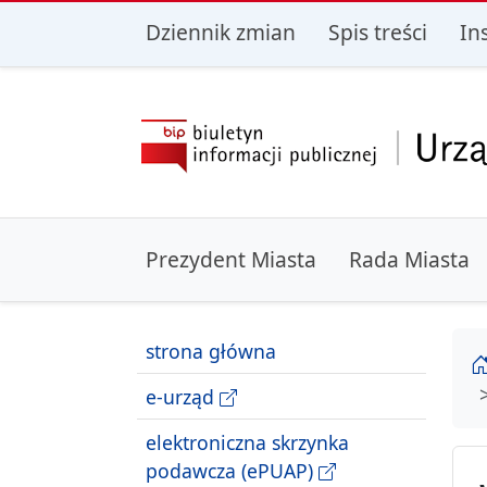
przejdź do głównego menu
przejdź do treśc
Dziennik zmian
Spis treści
In
Prezydent Miasta
Rada Miasta
strona główna
e-urząd
elektroniczna skrzynka
podawcza (ePUAP)