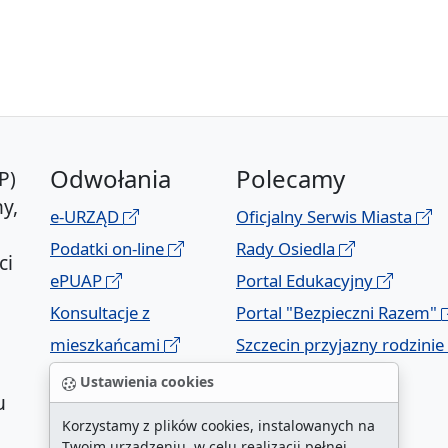
Odwołania
Polecamy
P)
y,
e-URZĄD
Oficjalny Serwis Miasta
Podatki on-line
Rady Osiedla
ci
ePUAP
Portal Edukacyjny
Konsultacje z
Portal "Bezpieczni Razem"
mieszkańcami
Szczecin przyjazny rodzinie
Geoportal
Ustawienia cookies
u
Korzystamy z plików cookies, instalowanych na
Twoim urządzeniu, w celu realizacji pełnej