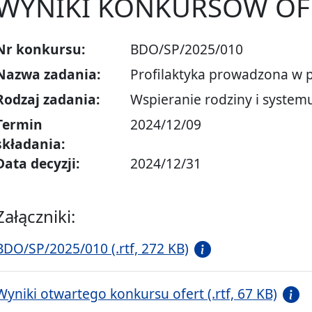
WYNIKI KONKURSÓW OF
Nr konkursu:
BDO/SP/2025/010
Nazwa zadania:
Profilaktyka prowadzona w 
Rodzaj zadania:
Wspieranie rodziny i systemu
Termin
2024/12/09
składania:
Data decyzji:
2024/12/31
Załączniki:
BDO/SP/2025/010 (.rtf, 272 KB)
Wyniki otwartego konkursu ofert (.rtf, 67 KB)