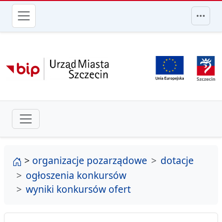
przejdź do głównego menu
strona główna
>
organizacje pozarządowe
dotacje
ogłoszenia konkursów
wyniki konkursów ofert