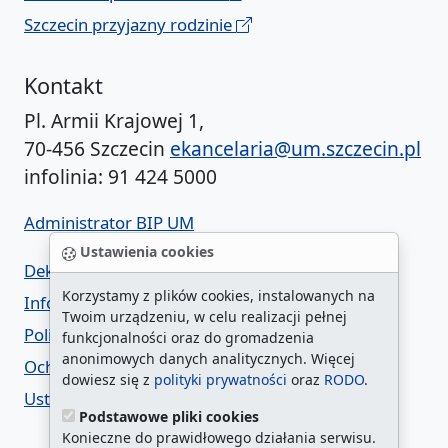
Szczecin przyjazny rodzinie
Kontakt
Pl. Armii Krajowej 1,
70-456 Szczecin
ekancelaria@um.szczecin.pl
infolinia: 91 424 5000
Administrator BIP UM
Ustawienia cookies
Deklaracja dostępności
Korzystamy z plików cookies, instalowanych na
Informacja o urzędzie w ETR
Twoim urządzeniu, w celu realizacji pełnej
Polityka prywatności
funkcjonalności oraz do gromadzenia
anonimowych danych analitycznych. Więcej
Ochrona danych osobowych
dowiesz się z
polityki prywatności
oraz
RODO
.
Ustawienia cookies
Podstawowe pliki cookies
Konieczne do prawidłowego działania serwisu.