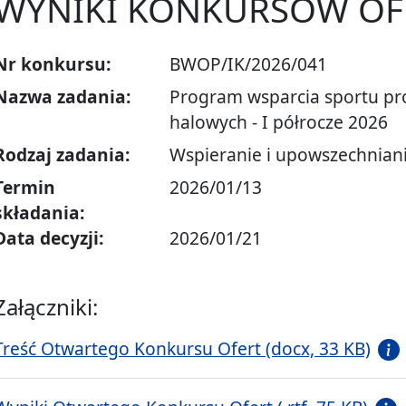
WYNIKI KONKURSÓW OF
Nr konkursu:
BWOP/IK/2026/041
Nazwa zadania:
Program wsparcia sportu pr
halowych - I półrocze 2026
Rodzaj zadania:
Wspieranie i upowszechnianie
Termin
2026/01/13
składania:
Data decyzji:
2026/01/21
Załączniki:
Treść Otwartego Konkursu Ofert (docx, 33 KB)