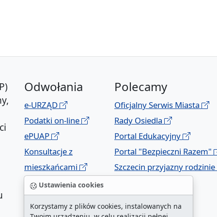
Odwołania
Polecamy
P)
y,
e-URZĄD
Oficjalny Serwis Miasta
Podatki on-line
Rady Osiedla
ci
ePUAP
Portal Edukacyjny
Konsultacje z
Portal "Bezpieczni Razem"
mieszkańcami
Szczecin przyjazny rodzinie
Geoportal
Ustawienia cookies
u
Korzystamy z plików cookies, instalowanych na
Twoim urządzeniu, w celu realizacji pełnej