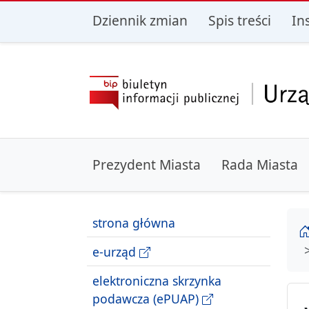
przejdź do głównego menu
przejdź do treśc
Dziennik zmian
Spis treści
In
Prezydent Miasta
Rada Miasta
strona główna
e-urząd
elektroniczna skrzynka
podawcza (ePUAP)