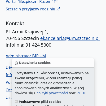
Portal "Bezpieczni Razem"
Szczecin przyjazny rodzinie
Kontakt
Pl. Armii Krajowej 1,
70-456 Szczecin
ekancelaria@um.szczecin.pl
infolinia: 91 424 5000
Administrator BIP UM
Ustawienia cookies
Deklaracja dostępności
Korzystamy z plików cookies, instalowanych na
Informacja o urzędzie w ETR
Twoim urządzeniu, w celu realizacji pełnej
Polityka prywatności
funkcjonalności oraz do gromadzenia
anonimowych danych analitycznych. Więcej
Ochrona danych osobowych
dowiesz się z
polityki prywatności
oraz
RODO
.
Ustawienia cookies
Podstawowe pliki cookies