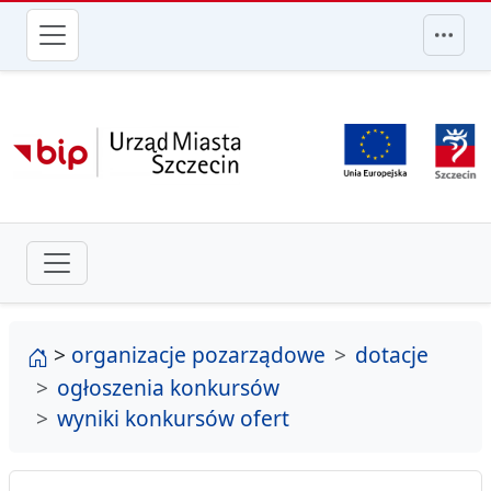
przejdź do głównego menu
strona główna
>
organizacje pozarządowe
dotacje
ogłoszenia konkursów
wyniki konkursów ofert