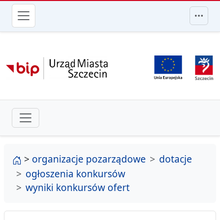
przejdź do głównego menu
strona główna
>
organizacje pozarządowe
dotacje
ogłoszenia konkursów
wyniki konkursów ofert