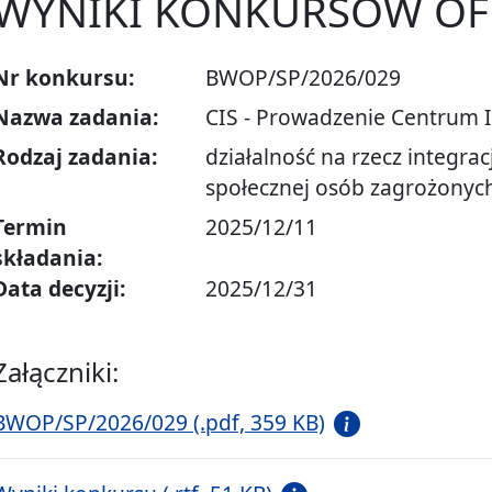
WYNIKI KONKURSÓW OF
Nr konkursu:
BWOP/SP/2026/029
Nazwa zadania:
CIS - Prowadzenie Centrum I
Rodzaj zadania:
działalność na rzecz integrac
społecznej osób zagrożonyc
Termin
2025/12/11
składania:
Data decyzji:
2025/12/31
Załączniki:
BWOP/SP/2026/029 (.pdf, 359 KB)