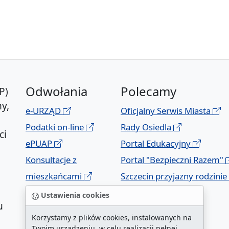
Odwołania
Polecamy
P)
y,
e-URZĄD
Oficjalny Serwis Miasta
Podatki on-line
Rady Osiedla
ci
ePUAP
Portal Edukacyjny
Konsultacje z
Portal "Bezpieczni Razem"
mieszkańcami
Szczecin przyjazny rodzinie
Geoportal
Ustawienia cookies
u
Korzystamy z plików cookies, instalowanych na
Twoim urządzeniu, w celu realizacji pełnej