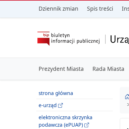
przejdź do głównego menu
przejdź do treśc
Dziennik zmian
Spis treści
In
Prezydent Miasta
Rada Miasta
strona główna
e-urząd
elektroniczna skrzynka
podawcza (ePUAP)