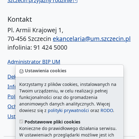
Szczecin przyjazny rodzinie
Kontakt
Pl. Armii Krajowej 1,
70-456 Szczecin
ekancelaria@um.szczecin.pl
infolinia: 91 424 5000
Administrator BIP UM
Ustawienia cookies
Deklaracja dostępności
Korzystamy z plików cookies, instalowanych na
Informacja o urzędzie w ETR
Twoim urządzeniu, w celu realizacji pełnej
Polityka prywatności
funkcjonalności oraz do gromadzenia
anonimowych danych analitycznych. Więcej
Ochrona danych osobowych
dowiesz się z
polityki prywatności
oraz
RODO
.
Ustawienia cookies
Podstawowe pliki cookies
Konieczne do prawidłowego działania serwisu.
W ustawieniach przeglądarki możliwe jest ich