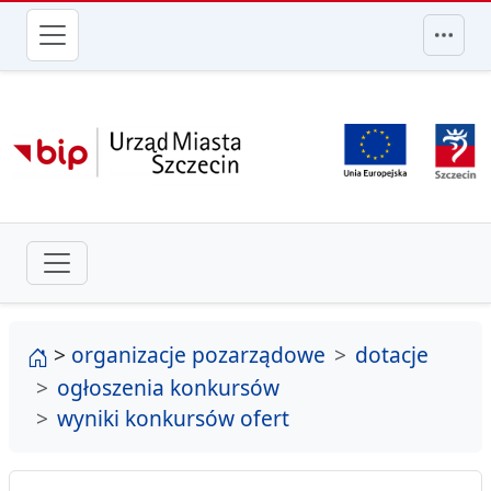
przejdź do głównego menu
strona główna
>
organizacje pozarządowe
dotacje
ogłoszenia konkursów
wyniki konkursów ofert