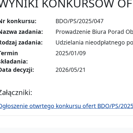
WYNIKI KONKURSÓW OF
Nr konkursu:
BDO/PS/2025/047
Nazwa zadania:
Prowadzenie Biura Porad Ob
Rodzaj zadania:
Udzielania nieodpłatnego p
Termin
2025/01/09
składania:
Data decyzji:
2026/05/21
Załączniki:
Ogłoszenie otwrtego konkursu ofert BDO/PS/2025/