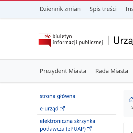
przejdź do głównego menu
przejdź do treśc
Dziennik zmian
Spis treści
In
Prezydent Miasta
Rada Miasta
strona główna
e-urząd
elektroniczna skrzynka
podawcza (ePUAP)