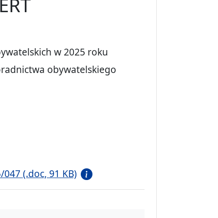
ERT
ywatelskich w 2025 roku
oradnictwa obywatelskiego
047 (.doc, 91 KB)