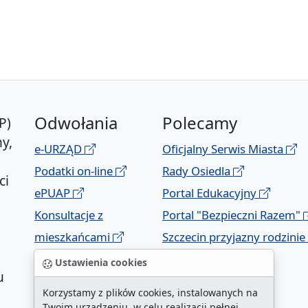
Odwołania
Polecamy
P)
y,
e-URZĄD
Oficjalny Serwis Miasta
Podatki on-line
Rady Osiedla
ci
ePUAP
Portal Edukacyjny
Konsultacje z
Portal "Bezpieczni Razem"
mieszkańcami
Szczecin przyjazny rodzinie
Geoportal
Ustawienia cookies
u
Korzystamy z plików cookies, instalowanych na
Twoim urządzeniu, w celu realizacji pełnej