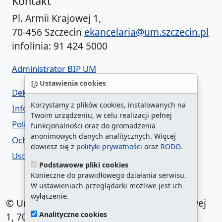
Kontakt
Pl. Armii Krajowej 1,
70-456 Szczecin
ekancelaria@um.szczecin.pl
infolinia: 91 424 5000
Administrator BIP UM
Ustawienia cookies
Deklaracja dostępności
Korzystamy z plików cookies, instalowanych na
Informacja o urzędzie w ETR
Twoim urządzeniu, w celu realizacji pełnej
Polityka prywatności
funkcjonalności oraz do gromadzenia
anonimowych danych analitycznych. Więcej
Ochrona danych osobowych
dowiesz się z
polityki prywatności
oraz
RODO
.
Ustawienia cookies
Podstawowe pliki cookies
Konieczne do prawidłowego działania serwisu.
W ustawieniach przeglądarki możliwe jest ich
wyłączenie.
© Urząd Miasta Szczecin. Plac Armii Krajowej
Analityczne cookies
1, 70-456 Szczecin