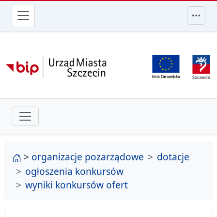
przejdź do głównego menu
strona główna
>
organizacje pozarządowe
dotacje
ogłoszenia konkursów
wyniki konkursów ofert