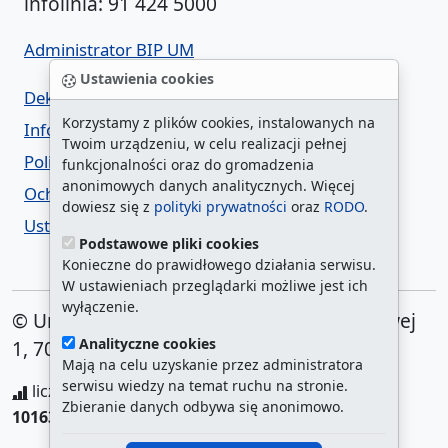
infolinia: 91 424 5000
Administrator BIP UM
Ustawienia cookies
Deklaracja dostępności
Korzystamy z plików cookies, instalowanych na
Informacja o urzędzie w ETR
Twoim urządzeniu, w celu realizacji pełnej
Polityka prywatności
funkcjonalności oraz do gromadzenia
anonimowych danych analitycznych. Więcej
Ochrona danych osobowych
dowiesz się z
polityki prywatności
oraz
RODO
.
Ustawienia cookies
Podstawowe pliki cookies
Konieczne do prawidłowego działania serwisu.
W ustawieniach przeglądarki możliwe jest ich
wyłączenie.
© Urząd Miasta Szczecin. Plac Armii Krajowej
Analityczne cookies
1, 70-456 Szczecin
Mają na celu uzyskanie przez administratora
serwisu wiedzy na temat ruchu na stronie.
liczba wyświetleń:
208111433
/ aktualna strona:
Zbieranie danych odbywa się anonimowo.
101636
/
najczęściej odwiedzane strony