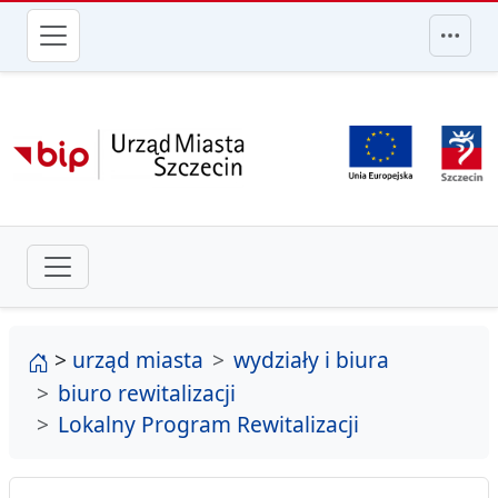
przejdź do głównego menu
strona główna
>
urząd miasta
wydziały i biura
biuro rewitalizacji
Lokalny Program Rewitalizacji