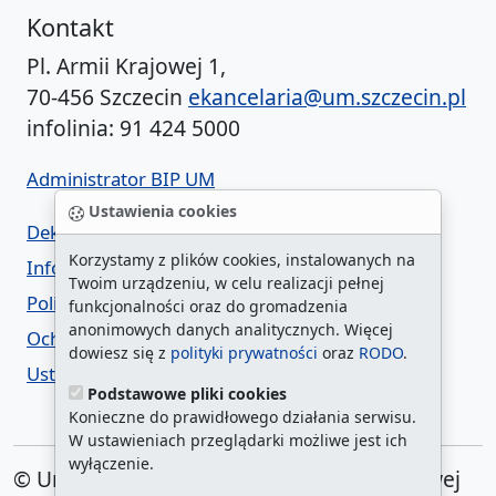
Kontakt
Pl. Armii Krajowej 1,
70-456 Szczecin
ekancelaria@um.szczecin.pl
infolinia: 91 424 5000
Administrator BIP UM
Ustawienia cookies
Deklaracja dostępności
Korzystamy z plików cookies, instalowanych na
Informacja o urzędzie w ETR
Twoim urządzeniu, w celu realizacji pełnej
Polityka prywatności
funkcjonalności oraz do gromadzenia
anonimowych danych analitycznych. Więcej
Ochrona danych osobowych
dowiesz się z
polityki prywatności
oraz
RODO
.
Ustawienia cookies
Podstawowe pliki cookies
Konieczne do prawidłowego działania serwisu.
W ustawieniach przeglądarki możliwe jest ich
wyłączenie.
© Urząd Miasta Szczecin. Plac Armii Krajowej