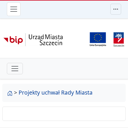
przejdź do głównego menu
strona główna
>
Projekty uchwał Rady Miasta