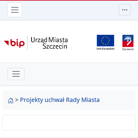
przejdź do głównego menu
strona główna
>
Projekty uchwał Rady Miasta