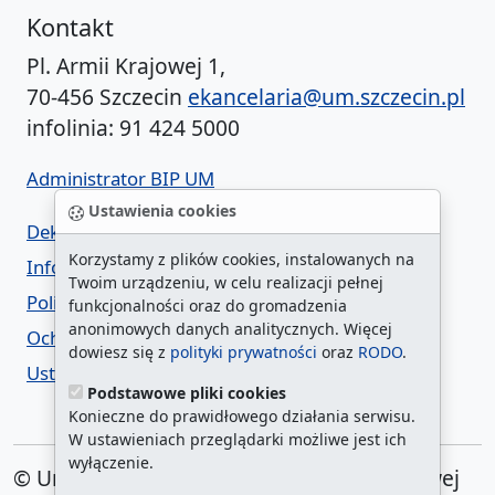
Kontakt
Pl. Armii Krajowej 1,
70-456 Szczecin
ekancelaria@um.szczecin.pl
infolinia: 91 424 5000
Administrator BIP UM
Ustawienia cookies
Deklaracja dostępności
Korzystamy z plików cookies, instalowanych na
Informacja o urzędzie w ETR
Twoim urządzeniu, w celu realizacji pełnej
Polityka prywatności
funkcjonalności oraz do gromadzenia
anonimowych danych analitycznych. Więcej
Ochrona danych osobowych
dowiesz się z
polityki prywatności
oraz
RODO
.
Ustawienia cookies
Podstawowe pliki cookies
Konieczne do prawidłowego działania serwisu.
W ustawieniach przeglądarki możliwe jest ich
wyłączenie.
© Urząd Miasta Szczecin. Plac Armii Krajowej