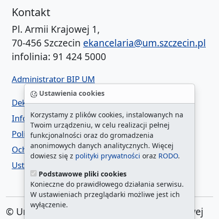
Kontakt
Pl. Armii Krajowej 1,
70-456 Szczecin
ekancelaria@um.szczecin.pl
infolinia: 91 424 5000
Administrator BIP UM
Ustawienia cookies
Deklaracja dostępności
Korzystamy z plików cookies, instalowanych na
Informacja o urzędzie w ETR
Twoim urządzeniu, w celu realizacji pełnej
Polityka prywatności
funkcjonalności oraz do gromadzenia
anonimowych danych analitycznych. Więcej
Ochrona danych osobowych
dowiesz się z
polityki prywatności
oraz
RODO
.
Ustawienia cookies
Podstawowe pliki cookies
Konieczne do prawidłowego działania serwisu.
W ustawieniach przeglądarki możliwe jest ich
wyłączenie.
© Urząd Miasta Szczecin. Plac Armii Krajowej