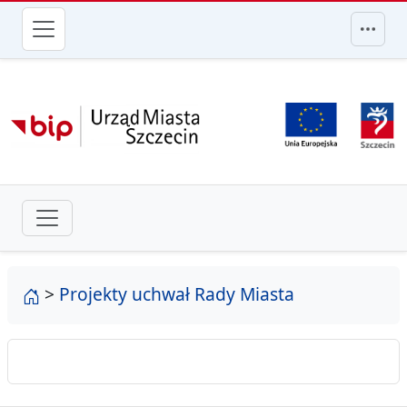
przejdź do głównego menu
strona główna
>
Projekty uchwał Rady Miasta