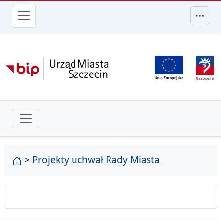
przejdź do głównego menu
strona główna
>
Projekty uchwał Rady Miasta