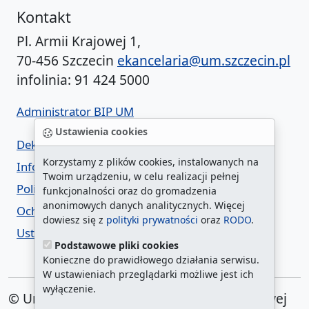
Kontakt
Pl. Armii Krajowej 1,
70-456 Szczecin
ekancelaria@um.szczecin.pl
infolinia: 91 424 5000
Administrator BIP UM
Ustawienia cookies
Deklaracja dostępności
Korzystamy z plików cookies, instalowanych na
Informacja o urzędzie w ETR
Twoim urządzeniu, w celu realizacji pełnej
Polityka prywatności
funkcjonalności oraz do gromadzenia
anonimowych danych analitycznych. Więcej
Ochrona danych osobowych
dowiesz się z
polityki prywatności
oraz
RODO
.
Ustawienia cookies
Podstawowe pliki cookies
Konieczne do prawidłowego działania serwisu.
W ustawieniach przeglądarki możliwe jest ich
wyłączenie.
© Urząd Miasta Szczecin. Plac Armii Krajowej